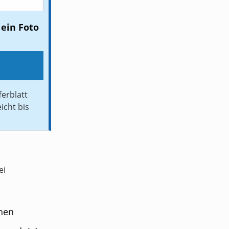
 ein Foto
ferblatt
icht bis
ei